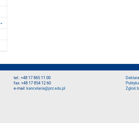
tel.: +48 17 865 11 00
Deklara
fax: +48 17 854 12 60
Polityk
e-mail:
kancelaria@prz.edu.pl
Zgłoś b