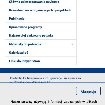
Główne zainteresowania naukowe
Uczestnictwo w organizacjach i projektach
Publikacje
Opracowane programy
Najczęściej zadawane pytania
Materiały do pobrania
Galeria zdjęć
Linki do innych stron
Politechnika Rzeszowska im. Ignacego Łukasiewicza
al. Powstańców Warszawy 12
35-029 Rzeszów
Akceptuję
tel.: +48 17 865 11 00
fax: +48 17 854 12 60
Nasze serwisy używają informacji zapisanych w plikach
e-mail:
kancelaria@prz.edu.pl