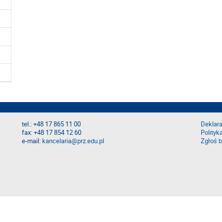
tel.: +48 17 865 11 00
Deklara
fax: +48 17 854 12 60
Polityk
e-mail:
kancelaria@prz.edu.pl
Zgłoś b